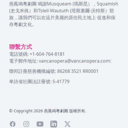
燕鳳鳴粵劇團 鳴謝Musqueam (瑪斯昆），Squamish
(史戈米殊）和Tsleil-Waututh (塔斯裏爾-沃特斯）部
族，讓我們可以在這片美麗的原住民土地上 促進和保
存粵劇文化。
聯繫方式
電話號碼: +1-604-764-8181
電子郵件地址:
vancanopera@vancanopera.com
:
聯邦註冊慈善機構編號: 86268 3521 RR0001
卑詩省社團法註冊號: S-41779
© Copyright
2026
燕鳳鳴粵劇團 版權所有.
Facebook
Instagram
YouTube
LinkedIn
X